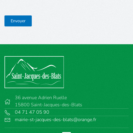
Système Captcha
*
Envoyer
36 avenue Adrien Ruelle
15800 Saint-Jacques-des-Blats
04 71 47 05 90
mairie-st-jacques-des-blats@orange.fr